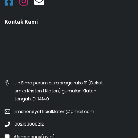
Kontak Kami
Jln Bima,perum citra srago ruko R1 (Deket
smks Kristen 1 Klaten),gumulan,Klaten
tengah.ID. 14140
jimshoneyofficialklaten@gmail.com
082133888212
@jimshoney(ayla)