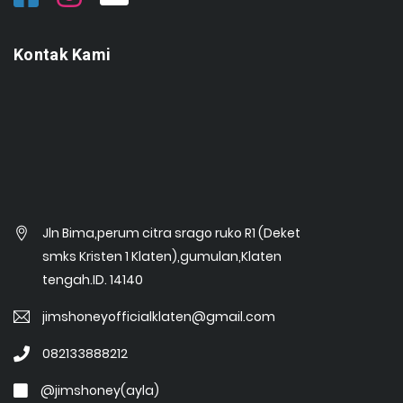
Kontak Kami
Jln Bima,perum citra srago ruko R1 (Deket
smks Kristen 1 Klaten),gumulan,Klaten
tengah.ID. 14140
jimshoneyofficialklaten@gmail.com
082133888212
@jimshoney(ayla)