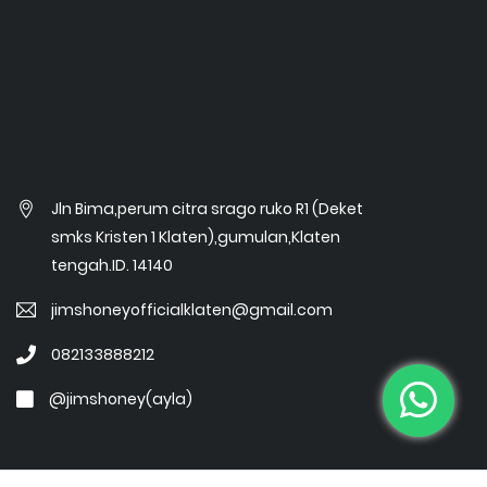
Jln Bima,perum citra srago ruko R1 (Deket
smks Kristen 1 Klaten),gumulan,Klaten
tengah.ID. 14140
jimshoneyofficialklaten@gmail.com
082133888212
@jimshoney(ayla)