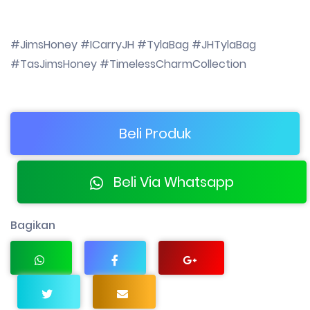
#JimsHoney #ICarryJH #TylaBag #JHTylaBag
#TasJimsHoney #TimelessCharmCollection
Beli Produk
Beli Via Whatsapp
Bagikan