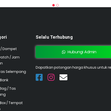
gori
Selalu Terhubung
 / Dompet
Hubungi Admin
watch / Jam
an
Dapatkan potongan harga khusus untuk res
 Tas Selempang
 Bank
Bag / Tas
ang
Box / Tempat
n