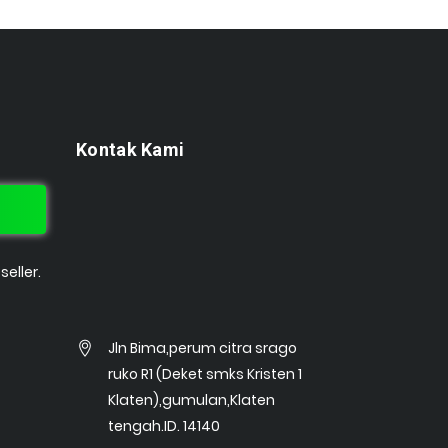
Kontak Kami
eller.
Jln Bima,perum citra srago
ruko R1 (Deket smks Kristen 1
Klaten),gumulan,Klaten
tengah.ID. 14140