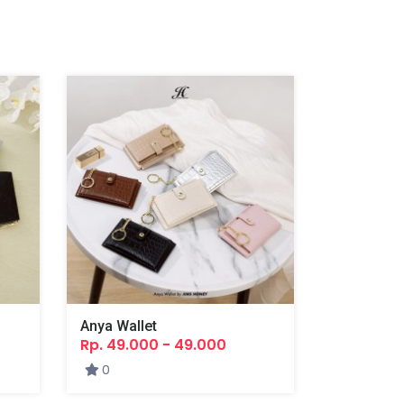
Anya Wallet
Karin Big 
Rp. 49.000 - 49.000
Rp. 75.00
0
0