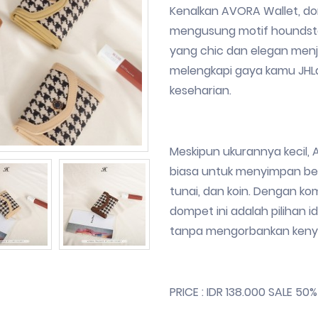
Kenalkan AVORA Wallet, do
mengusung motif houndsto
yang chic dan elegan men
melengkapi gaya kamu JHLa
keseharian.
Meskipun ukurannya kecil, 
biasa untuk menyimpan ber
tunai, dan koin. Dengan ko
dompet ini adalah pilihan i
tanpa mengorbankan ken
PRICE : IDR 138.000 SALE 50