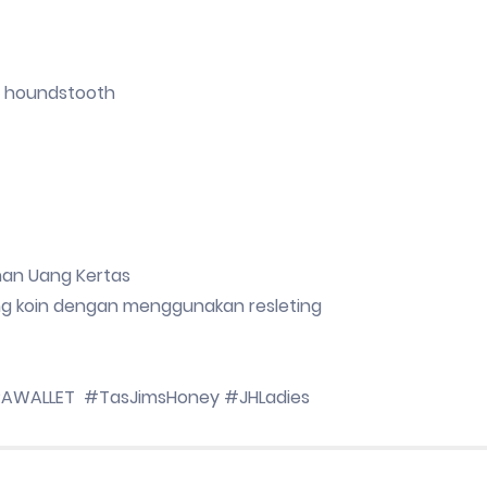
if houndstooth
nan Uang Kertas
g koin dengan menggunakan resleting
AWALLET #TasJimsHoney #JHLadies